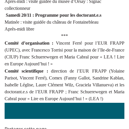
Après-midi : visite guidée du musée d’Orsay : Signac
collectionneur
Samedi 20/11 : Programme pour les doctorant.e.s
Matinée : visite guidée du château de Fontainebleau
Après-midi libre
***
Comité d’organisation :
Vincent Ferré pour l’EUR FRAPP
(UPEC), avec
Francesco Torrisi pour
la maison de l’Ile-de-France
(CIUP)
Franc Schuerewegen et Maria Cabral pour
«
LEA !
Lire
en Europe Aujourd’hui ! »
Comité scientifique :
direction de l’EUR FRAPP (Yolaine
Parisot, Vincent Ferré), Comex (Fanny Gallot, Sandrine Kablan,
Isabelle Léglise, Laure Clément Wilz, Graciela Villanueva) et les
doctorant.e.s de l’EUR FRAPP ; Franc Schuerewegen et Maria
Cabral pour « Lire en Europe Aujourd’hui ! » (
LEA !
)