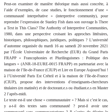
Peut-on examiner de manière théorique mais aussi concrète, à
l’aide d’exemples, de
case studies
, le fonctionnement d’une «
communauté interprétative » (
interpretive community
), pour
reprendre l’expression de Stanley Fish dans son ouvrage
Is There
a Text in This Class? The Authority of Interpretive Communities
,
1980, dans une perspective croisant les approches littéraires,
historiques, philosophiques, juridiques, politiques ? L’université
d’automne organisée du mardi 16 au samedi 20 novembre 2021
par l’École Universitaire de Recherche (EUR) du Grand Paris
FRAPP « Francophonies et Plurilinguismes : Politique des
langues » (ANR-18-EURE-0015 FRAPP) en partenariat avec la
maison de l’Ile-de-France (CIUP) et
Lire en Europe Aujourd’hui !
à l’Université Paris Est Créteil et à la maison de l’Ile-de-France
(CIUP), propose des interventions d’enseignants-chercheurs
titulaires (en matinée) et de doctorant.e.s ou étudiant.e.s en Master
2 l’après-midi.
Le texte est-il une chose « communautaire » ? Mais si c’est le cas,
y a-t-il des textes sans communauté ? peut-il avoir une
communauté sans communautarisme ? Il s’agira de décrire le