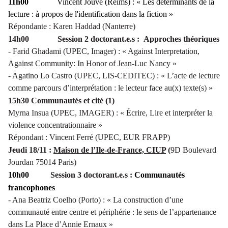
11h00
Vincent Jouve (Reims) : « Les déterminants de la
lecture : à propos de l'identification dans la fiction »
Répondante :
Karen Haddad (Nanterre)
14h00 Session 2 doctorant.e.s : Approches théoriques
- Farid Ghadami (UPEC, Imager) : « Against Interpretation,
Against Community: In Honor of Jean-Luc Nancy »
- Agatino Lo Castro (UPEC, LIS-CEDITEC) : « L’acte de lecture
comme parcours d’interprétation : le lecteur face au(x) texte(s) »
15h30 C
ommunautés et cité (1)
Myrna Insua (UPEC, IMAGER) : « Écrire, Lire et interpréter la
violence concentrationnaire »
Répondant : Vincent Ferré (UPEC, EUR FRAPP)
Jeudi 18/11 :
Maison de l’Ile-de-France, CIUP
(
9D Boulevard
Jourdan 75014 Paris)
10h00
Session 3 doctorant.e.s :
Communautés
francophones
- Ana Beatriz Coelho (Porto) : « La construction d’une
communauté entre centre et périphérie : le sens de l’appartenance
dans
La Place
d’Annie Ernaux »