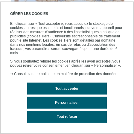
GÉRER LES COOKIES
En cliquant sur « Tout accepter », vous acceptez le stockage de
cookies, autres que essentiels et fonctionnels, sur votre appareil pour
réaliser des mesures d'audience à des fins statistiques ainsi que de
publicités (cookies Tiers). L'université est responsable de traitement
pour le site Internet. Les cookies Tiers sont détaillés par domaine
dans nos mentions légales. En cas de refus ou d'acceptation des
traceurs, vos paramètres seront sauvegardés pour une durée de 6
mois.
Colloque "Lire les sociétés africaines : textes, gestes,
Si vous souhaitez refuser les cookies après les avoir acceptés, vous
techniques" - Centre d'Etudes Africaines, Université
pouvez retirer votre consentement en cliquant sur « Personnaliser ».
Mohammed VI Polytechnique
➜
Consultez notre politique en matière de protection des données.
7 décembre 2023
-
9 décembre 2023
Organisé par le Centre d'études africaines (CAS), dont
Tout accepter
l'EUR est partenaire, le colloque se déroule du jeudi 7 au
samedi 9 décembre 2023.
Personnaliser
Tout refuser