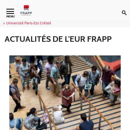
Aller au contenu
Navigation secondaire
MENU
Université Paris-Est Créteil
ACTUALITÉS DE L'EUR FRAPP