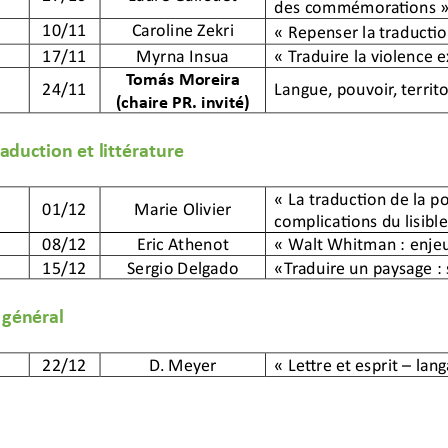
des commémorations
10/11
Caroline
Zekri
«
Repenser la traductio
17/11
Myrna Insua
«
Traduire
la violence 
Tomás Moreira 
24/11
Langue, pouvoir, territoi
(
chaire PR
. 
invité)
aduction et littérature
« La traduction de la po
01/12
Marie
Olivier
complications du lisible
08/12
Eric
Athenot
« Walt Whitman : enjeu
15/12
Sergio
Delgado
«
Traduire un paysage
:
 
général
22/12
D. Meyer
«
L
ettre et esprit 
–
lang