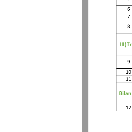
6
7
8
III)
Tr
9
10
11
Bilan
12