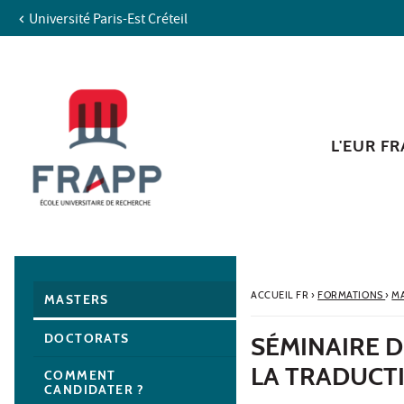
Université Paris-Est Créteil
Aller au contenu
Navigation
Accès directs
Recherche
Navigation secondaire
L'EUR F
ACCUEIL FR
›
FORMATIONS
›
M
MASTERS
DOCTORATS
SÉMINAIRE D
LA TRADUCT
COMMENT
CANDIDATER ?