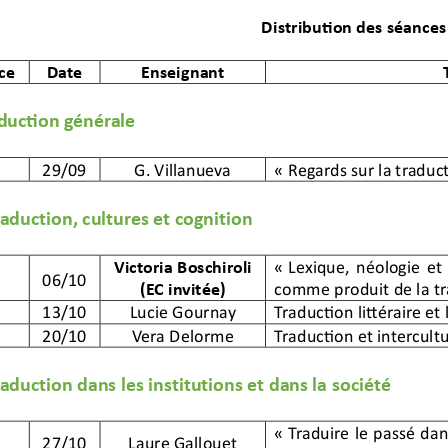
Distribution des séances
ce
Date
Enseignant
duction générale
29/09
G. Villanueva
«
Regards sur la 
traduc
aduction, cultures et cognition
Victoria Boschiroli
«
Lexique
, néologie et 
06/10
(EC invitée)
comme produit de la tr
13/10
Lucie
Gournay
Traduction littéraire et 
20/10
Vera 
Delorme
Traduction et intercultu
aduction dans les institutions et dans la 
société
«
Traduire le passé da
27/10
Laure 
Gallouet