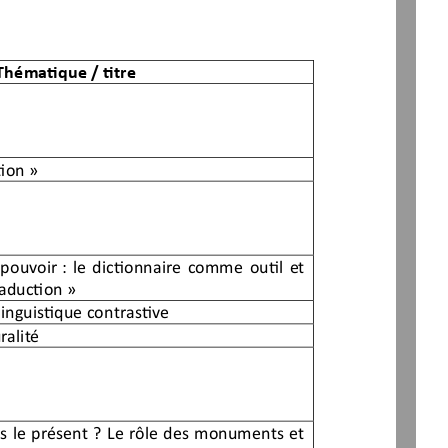
Thématique
/ titre
tion
»
pouvoir
: 
le dictionnaire comme outil et 
aduction
»
linguistique
contrastive
ralité
ns le présent ? Le rôle des monuments et 