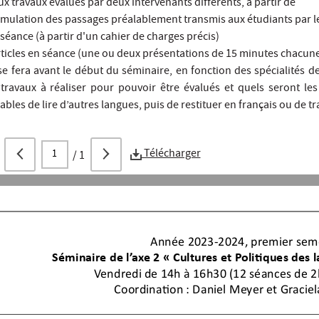
ux travaux évalués par deux intervenants différents, à partir de
rmulation des passages préalablement transmis aux étudiants par l
éance (à partir d'un cahier de charges précis)
rticles en séance (une ou deux présentations de 15 minutes chacun
 se fera avant le début du séminaire, en fonction des spécialités de
travaux à réaliser pour pouvoir être évalués et quels seront les 
ables de lire d’autres langues, puis de restituer en français ou de t
Télécharger
/
1
Année 2023
-
2024, premier sem
Séminaire 
de l’axe 2
«
Cultures et Politiques des 
Vendredi de 14h à 16h30 
(12 séances de 
2
Coordination
: Daniel Meyer et Graciel