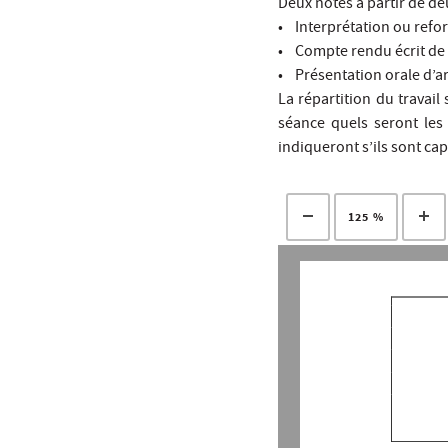
Deux notes à partir de de
• Interprétation ou refo
• Compte rendu écrit de s
• Présentation orale d’a
La répartition du travail
séance quels seront les 
indiqueront s’ils sont cap
125 %