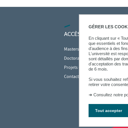
GÉRER LES COOK
ACCÈS RAPIDES
En cliquant sur « To
que essentiels et fon
d'audience à des fins 
Masters
L'université est resp
Doctorats
sont détaillés par d
d'acceptation des tr
Projets et recherche
de 6 mois.
Contact
Si vous souhaitez re
retirer votre consent
➜
Consultez notre po
Tout accepter