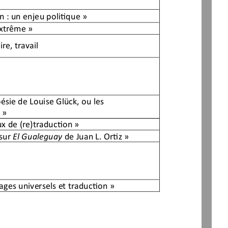
»
n : un enjeu politique
»
extrême
»
re, travail
ésie de Louise Glück, ou les 
 »
x de 
(re)traduction »
 sur 
El Gualeguay
de 
Juan L. Ortiz
»
ages universels et traduction
»