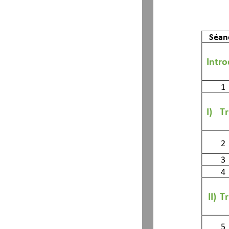
Séan
Intro
1
I)
Tr
2
3
4
II)
Tr
5