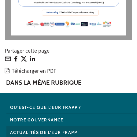
Mot de 
clôture
Yvon Gatsono 
(Valauris Consulting) 
–
N Brzustowski
(UPEC)
Networking
17h00 
–
18h00 espace de co working
Partager cette page
Télécharger en PDF
DANS LA MÊME RUBRIQUE
QU'EST-CE QUE L'EUR FRAPP ?
NOTRE GOUVERNANCE
ACTUALITÉS DE L'EUR FRAPP