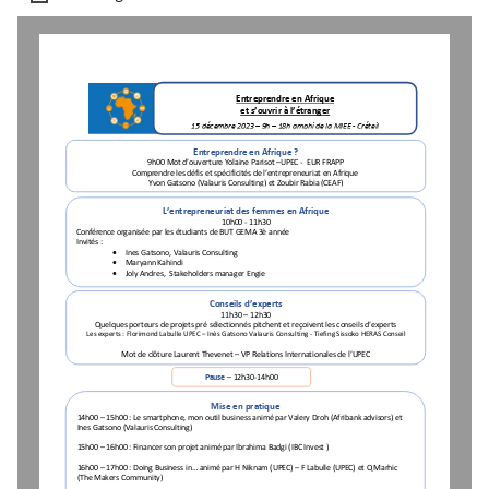
Entreprendre en Afrique 
et s’ouvrir à l’étranger
15 décembre 2023
–
9h 
–
18h
amphi de la MIEE 
-
Créteil
E
ntreprendre en Afrique
?
9h00 
Mot d’ouverture Y
olaine
Parisot
–
UPEC 
-
EUR FRAPP
Comprendre les défis et spécificités de l’entrepreneuriat en 
Afrique
Y
von Gatsono
(Valauris Consulting)
et Zoubir Rabia (CEAF)
L’entrepreneuriat des femmes en Afrique
10h00 
-
11
h30
Conférence organisée par les étudiants de BUT
GEMA 3è année
Invités
:

Ines Gatsono,
Valauris Consulting

Maryann Kahindi

Joly Andres, 
Stakeholders manager
Engie
Conseils d’experts
11h30 
–
12h30    
Quelques
porteurs de projets pré sélectionnés pitchent
et reçoivent les conseils d’experts
Les experts
: Florimond Labulle 
UPEC 
–
Inès Gatsono Valauris
Consulting 
-
Tiefing Sissoko
HERAS Conseil
Mot de clôture Laurent Thevenet 
–
VP Relations Internationales de l’UPEC
P
ause
–
12h30
-
14h
00
Mise en pratique
14h00 
–
15h00
: 
Le
smartphone
, mon outil business 
animé par 
Valery Droh
(Afribank advisors) et
Ines Gatsono
(Valauris Consulting)
15h00 
–
16h00
: Financer son projet animé par 
Ibrahima Badgi (
IBC Invest
)
16h00 
–
17h00
: Doing Business in... animé par H Niknam
(UP
EC)
–
F Labulle
(UPEC)
et Q Marhic
(The M
akers Community)