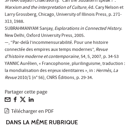
SPIVAK Gayatri Chakravorty. “Can the Subaltern speak ?”.
Marxism and the interpretation of Culture
, éd. Cary Nelson et
Larry Grossberg, Chicago, University of Illinois Press, p. 271-
313, 1988.
SUBRAHMANYAM Sanjay,
Explorations in Connected History
.
New Delhi, Oxford University Press, 2005.
—, “Par-delà l’incommensurabilité. Pour une histoire
connectée des empires aux temps modernes”,
Revue
d’histoire moderne et contemporaine
, 54, 5, 2007, p. 34-53
YANNIC Aurélien, « Francophonie, plurilinguisme, traduction :
la mondialisation des enjeux identitaires », in :
Hermès, La
Revue
2010/1 (n° 56), CNRS Éditions, p. 29-34.
Partager cette page
Télécharger en PDF
DANS LA MÊME RUBRIQUE