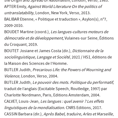
the Origin and Spread of Nationalism
, London, Verso, 1983.
APTER Emily,
Against World Literature On the politics of
untranslatability
, London, New York, Verso, 2013.
BALIBAR Etienne, « Politique et traduction », Asylon(s), n°7,
2009-2010.
BOUDET Martine (coord.),
Les langues-cultures moteurs de
démocratie et de développement,
Vulaines-sur Seine, Éditions
du Croquant, 2019.
BOUTET Josiane et James Costa (dir.),
Dictionnaire de la
sociolinguistique, Langage et Société
, 2021 / HS1, éditions de
la Maison des Sciences de l’Homme.
BUTLER Judith,
Precarious Life: the Powers of Mourning and
Violence
, London, Verso, 2004.
BUTLER Judith,
Le pouvoir des mots. Politique du performatif,
traduit de l’anglais (Excitable Speech, Routledge, 1997) par
Charlotte Nordmann, Paris, Editions Amsterdam, 2004.
CALVET, Louis-Jean,
Les langues : quel avenir ?
Les effets
linguistiques de la mondialisation
. CNRS Editions, 2017.
CASSIN Barbara (dir.),
Après Babel, traduire, Arles et Marseille
,