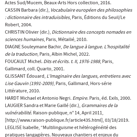
Actes Sud/Mucem, Beaux-Arts Hors collection, 2016.
CASSIN Barbara (dir.),
Vocabulaire européen des philosophies
: dictionnaire des intraduisibles
, Paris, Éditions du Seuil/Le
Robert, 2004.
CHRISTIN Olivier (dir.),
Dictionnaire des concepts nomades en
sciences humaines
, Paris, Métailié, 2010.
DIAGNE Souleymane Bachir,
De langue à langue. L’hospitalité
de la traduction
, Paris, Albin Michel, 2022.
FOUCAULT Michel.
Dits et écrits. t. II, 1976-1988
, Paris,
Gallimard, coll. Quarto, 2001.
GLISSANT Édouard,
L’Imaginaire des langues, entretiens avec
Lise Gauvin (1991-2009)
, Paris, Gallimard, Hors-série
Littérature, 2010.
HARDT Michael et Antonio Negri.
Empire.
Paris, éd. Exils, 2000.
LAUGIER Sandra et Marie Gaillé (dir.),
Grammaires de la
vulnérabilité.
Raison-publique, n° 14, April 2011,
[http://www.raison-publique.fr/article435.html], 03/18/2019.
LEGLISE Isabelle, “Multilinguisme et hétérogénéité des
pratiques langagières. Nouveaux chantiers et enjeux du