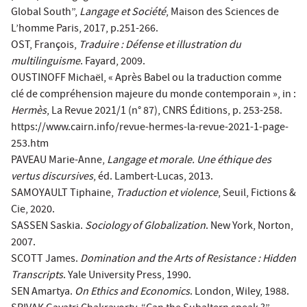
Global South”,
Langage et Société
, Maison des Sciences de
L’homme Paris, 2017, p.251-266.
OST, François,
Traduire : Défense et illustration du
multilinguisme
. Fayard, 2009.
OUSTINOFF Michaël, « Après Babel ou la traduction comme
clé de compréhension majeure du monde contemporain », in :
Hermès
, La Revue 2021/1 (n° 87), CNRS Éditions, p. 253-258.
https://www.cairn.info/revue-hermes-la-revue-2021-1-page-
253.htm
PAVEAU Marie-Anne,
Langage et morale. Une éthique des
vertus discursives
, éd. Lambert-Lucas, 2013.
SAMOYAULT Tiphaine,
Traduction et violence
, Seuil, Fictions &
Cie, 2020.
SASSEN Saskia.
Sociology of Globalization
. New York, Norton,
2007.
SCOTT James.
Domination and the Arts of Resistance : Hidden
Transcripts
. Yale University Press, 1990.
SEN Amartya.
On Ethics and Economics
. London, Wiley, 1988.