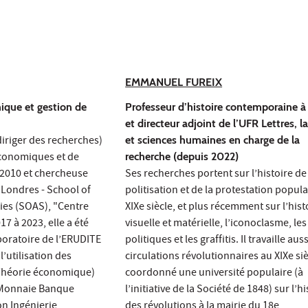
EMMANUEL FUREIX
ique et gestion de
Professeur d’histoire contemporaine à
et directeur adjoint de l’UFR Lettres, 
iriger des recherches)
et sciences humaines en charge de la
économiques et de
recherche (depuis 2022)
 2010 et chercheuse
Ses recherches portent sur l’histoire de
e Londres - School of
politisation et de la protestation popula
ies (SOAS), "Centre
XIXe siècle, et plus récemment sur l’hist
17 à 2023, elle a été
visuelle et matérielle, l’iconoclasme, les
oratoire de l’ERUDITE
politiques et les graffitis. Il travaille aus
’utilisation des
circulations révolutionnaires au XIXe siè
 Théorie économique)
coordonné une université populaire (à
2 Monnaie Banque
l’initiative de la Société de 1848) sur l’hi
on Ingénierie
des révolutions à la mairie du 18e