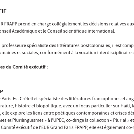
TIF
R FRAPP prend en charge collégialement les décisions relatives aux o
onseil Académique et le Conseil scientifique international.
t, professeure spécialiste des littératures postcoloniales, il est c
maines et sociales, conformément à la vocation interdisciplinaire 
s du Comité exécutif :
PP
é Paris-Est Créteil et spécialiste des littératures francophones et 
érature, histoire et biopolitique, avec un focus particulier sur Haïti, 
), elle explore les liens entre poétiques contemporaines et crises d
s et Plurilinguismes » à l'UPEC, co-dirige la collection « Plurial » 
du Comité exécutif de l'EUR Grand Paris FRAPP, elle est également 