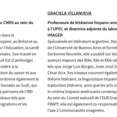
GRACIELA VILLANUEVA
au CNRS au sein du
Professeure de littérature hispano-am
à l’UPEC et directrice adjointe du labo
e dans le
IMAGER
uyane, au Brésil et au
Spécialisée en littérature argentine. D
r l'éducation, la santé
de l’Université de Buenos Aires et formé
onales. Son travail en
Sorbonne Nouvelle, elle a publié sur de
Sud-Est (Cambodge)
auteurs majeurs des XIXe, XXe et XXIe si
ulière à la
tels que Jorge Luis Borges, Juan José S
tion du savoir et aux
César Aira. Ses travaux couvrent égalem
coordonne également la
théorie littéraire, la linguistique hispan
Sociales au Sud), qui
traduction littéraire, ainsi que les arts v
 parisiens de l’IRD
le cinéma hispano-américains contemp
lobaux tels que
Au sein du Comité exécutif de l'EUR Gra
migrations et les
FRAPP, elle est également co-responsab
l'axe 2 Communautés imaginées.