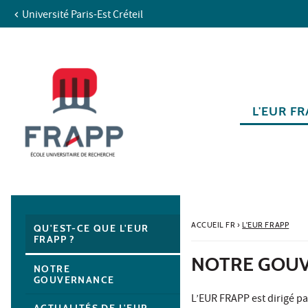
Université Paris-Est Créteil
Aller au contenu
Navigation
Accès directs
Recherche
Navigation secondaire
L'EUR F
ACCUEIL FR
›
L'EUR FRAPP
QU'EST-CE QUE L'EUR
FRAPP ?
NOTRE GOU
NOTRE
GOUVERNANCE
L’EUR FRAPP est dirigé p
ACTUALITÉS DE L'EUR