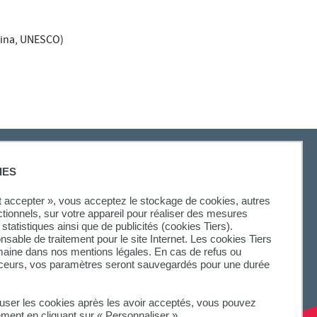
ntina, UNESCO)
IES
SUIVEZ-NOUS
ut accepter », vous acceptez le stockage de cookies, autres
ctionnels, sur votre appareil pour réaliser des mesures
statistiques ainsi que de publicités (cookies Tiers).
onsable de traitement pour le site Internet. Les cookies Tiers
omaine dans nos mentions légales. En cas de refus ou
aceurs, vos paramètres seront sauvegardés pour une durée
fuser les cookies après les avoir acceptés, vous pouvez
ement en cliquant sur « Personnaliser ».