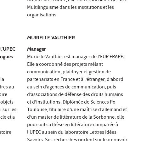
Grand Paris FRAPP, elle est responsable de l'axe
Multilinguisme dans les institutions et les
organisations.
MURIELLE VAUTHIER
 l’UPEC
Manager
langues
Murielle Vauthier est manager de l’EUR FRAPP.
Elle a coordonné des projets mêlant
communication, plaidoyer et gestion de
 la
partenariats en France et à l’étranger, d’abord
ires au
au sein d’agences de communication, puis
oire
d’associations de défense des droits humains
 objets
et d’institutions. Diplômée de Sciences Po
si sur les
Toulouse, titulaire d’une maîtrise d’allemand et
cle et a
d’un master de littérature de la Sorbonne, elle
poursuit sa thèse en littérature comparée à
stoire
l’UPEC au sein du laboratoire Lettres Idées
Savoirs. Ses recherches portent sur le « pouvoir