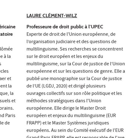
LAURE CLÉMENT-WILZ
éricaine
Professeure de droit public à l’UPEC
ratoire
Experte de droit de l'Union européenne, de
l’organisation judiciaire et des questions de
iplômée
multilinguisme. Ses recherches se concentrent
e à la
sur le droit européen et les enjeux du
s
multilinguisme, sur la Cour de justice de l’Union
ècles
européenne et sur les questions de genre. Elle a
aer et
publié une monographie sur la Cour de justice
ent la
de l’UE (LGDJ, 2020) et dirigé plusieurs
ique, la
ouvrages collectifs sur son rôle politique et les
isuels et
méthodes stratégiques dans l'Union
orains.
européenne. Elle dirige le Master Droit
nd Paris
européen et enjeux du multilinguisme (EUR
le de
FRAPP) et le Master Systèmes juridiques
européens. Au sein du Comité exécutif de l'EUR