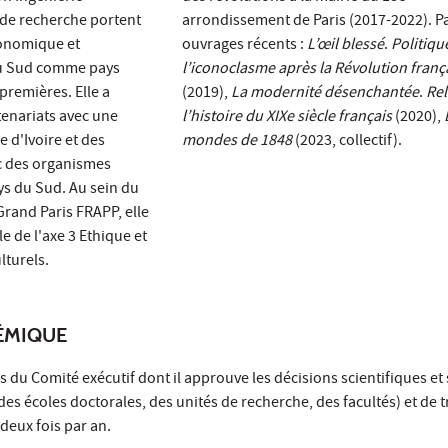
 de recherche portent
arrondissement de Paris (2017-2022). P
conomique et
ouvrages récents :
L’œil blessé
.
Politiqu
du Sud comme pays
l’iconoclasme après la Révolution franç
premières. Elle a
(2019),
La modernité désenchantée
.
Rel
tenariats avec une
l’histoire du XIXe siècle français
(2020),
e d'Ivoire et des
mondes de 1848
(2023, collectif).
c des organismes
ys du Sud. Au sein du
Grand Paris FRAPP, elle
 de l'axe 3 Ethique et
lturels.
ÉMIQUE
és du Comité exécutif dont il approuve les décisions scientifiques
s des écoles doctorales, des unités de recherche, des facultés) et de
t deux fois par an.