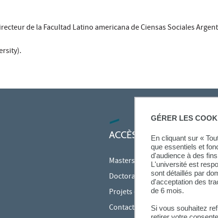
irecteur de la Facultad Latino americana de Ciensas Sociales Arge
rsity).
GÉRER LES COOK
ACCÈS RAPIDES
En cliquant sur « To
que essentiels et fon
d'audience à des fins 
Masters
L'université est resp
sont détaillés par d
Doctorats
d'acceptation des tr
de 6 mois.
Projets et recherche
Contact
Si vous souhaitez re
retirer votre consent