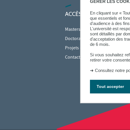
GÉRER LES COOK
ACCÈS RAPIDES
En cliquant sur « To
que essentiels et fon
d'audience à des fins 
L'université est resp
Masters
sont détaillés par d
Doctorats
d'acceptation des tr
de 6 mois.
Projets et recherche
Si vous souhaitez re
Contact
retirer votre consent
➜
Consultez notre po
Tout accepter