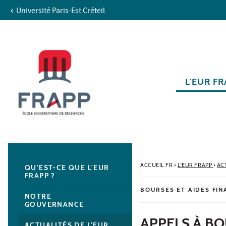
Université Paris-Est Créteil
Aller au contenu
Navigation
Accès directs
Recherche
Navigation secondaire
L'EUR F
ACCUEIL FR
›
L'EUR FRAPP
›
AC
QU'EST-CE QUE L'EUR
FRAPP ?
BOURSES ET AIDES FIN
NOTRE
GOUVERNANCE
APPELS À B
ACTUALITÉS DE L'EUR